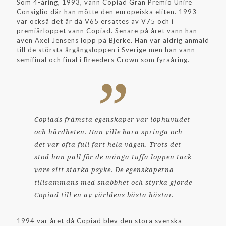
Som 4-åring, 1993, vann Copiad Gran Premio Unire
Consiglio där han mötte den europeiska eliten. 1993
var också det år då V65 ersattes av V75 och i
premiärloppet vann Copiad. Senare på året vann han
även Axel Jensens lopp på Bjerke. Han var aldrig anmäld
till de största årgångsloppen i Sverige men han vann
semifinal och final i Breeders Crown som fyraåring.
Copiads främsta egenskaper var löphuvudet
och hårdheten. Han ville bara springa och
det var ofta full fart hela vägen. Trots det
stod han pall för de många tuffa loppen tack
vare sitt starka psyke. De egenskaperna
tillsammans med snabbhet och styrka gjorde
Copiad till en av världens bästa hästar.
1994 var året då Copiad blev den stora svenska