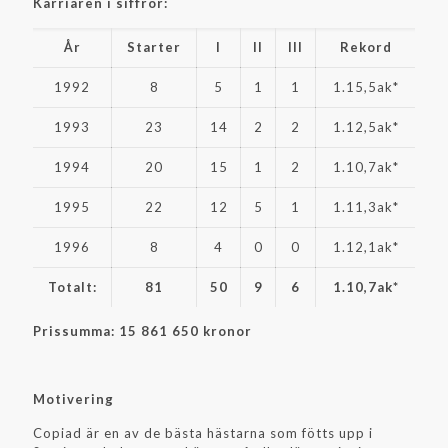
Karriären i siffror:
År
Starter
I
II
III
Rekord
1992
8
5
1
1
1.15,5ak*
1993
23
14
2
2
1.12,5ak*
1994
20
15
1
2
1.10,7ak*
1995
22
12
5
1
1.11,3ak*
1996
8
4
0
0
1.12,1ak*
Totalt:
81
50
9
6
1.10,7ak*
Prissumma: 15 861 650 kronor
Motivering
Copiad är en av de bästa hästarna som fötts upp i