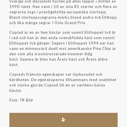
Sverige och dessutom hästen på allas läppar i mitten av
1990-talet. Han vann i 50 av sina 81 starter och flera av
segrarna togs i prestigefyllda europeiska storlopp.
Bland storloppssegrarna märks bland andra två Elitlopp
och lika många segrar i Oslo Grand Prix.
Copiad är en av fem hästar som vunnit Elitloppet två år
i rad och han är den enda svenskfödda häst som vunnit
Elitloppet två gånger. Segern i Elitloppet 1994 när han
vann en minnesvärd duell mot amerikanske Pine Chip är
den som alla travintresserade kommer ihåg
bäst. Samma år blev han Årets häst och Årets äldre
häst.
Copiads främsta egenskaper var löphuvudet och
hårdheten. De egenskaperna tillsammans med snabbhet
och styrka gjorde Copiad till en av världens bästa
hästar.
Foto: TR Bild