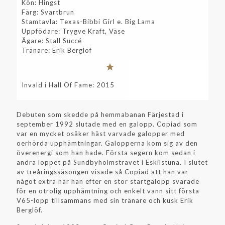
Kön: Hingst
Färg: Svartbrun
Stamtavla: Texas-Bibbi Girl e. Big Lama
Uppfödare: Trygve Kraft, Väse
Ägare: Stall Succé
Tränare: Erik Berglöf
Invald i Hall Of Fame: 2015
Debuten som skedde på hemmabanan Färjestad i
september 1992 slutade med en galopp. Copiad som
var en mycket osäker häst varvade galopper med
oerhörda upphämtningar. Galopperna kom sig av den
överenergi som han hade. Första segern kom sedan i
andra loppet på Sundbyholmstravet i Eskilstuna. I slutet
av treåringssäsongen visade så Copiad att han var
något extra när han efter en stor startgalopp svarade
för en otrolig upphämtning och enkelt vann sitt första
V65-lopp tillsammans med sin tränare och kusk Erik
Berglöf.