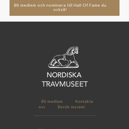
Bli medlem och nominera till Hall Of Fame du
också!
Bli medlem
Kontakta
oss
Besök museet