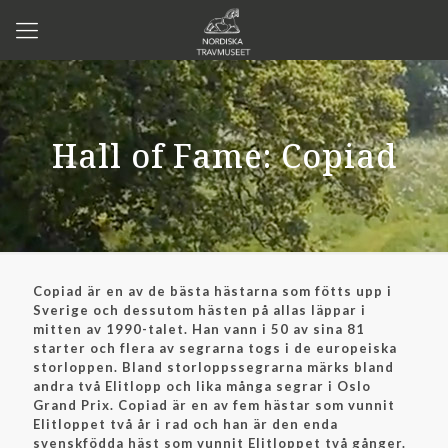
Hall of Fame: Copiad
Copiad är en av de bästa hästarna som fötts upp i
Sverige och dessutom hästen på allas läppar i
mitten av 1990-talet. Han vann i 50 av sina 81
starter och flera av segrarna togs i de europeiska
storloppen. Bland storloppssegrarna märks bland
andra två Elitlopp och lika många segrar i Oslo
Grand Prix. Copiad är en av fem hästar som vunnit
Elitloppet två år i rad och han är den enda
svenskfödda häst som vunnit Elitloppet två gånger.