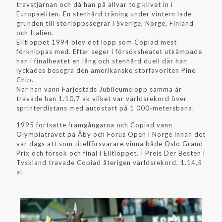
travstjärnan och då han på allvar tog klivet in i
Europaeliten. En stenhård träning under vintern lade
grunden till storloppssegrar i Sverige, Norge, Finland
och Italien.
Elitloppet 1994 blev det lopp som Copiad mest
förknippas med. Efter seger i försöksheatet utkämpade
han i finalheatet en lång och stenhård duell där han
lyckades besegra den amerikanske storfavoriten Pine
Chip.
När han vann Färjestads Jubileumslopp samma år
travade han 1.10,7 ak vilket var världsrekord över
sprinterdistans med autostart på 1 000-metersbana.
1995 fortsatte framgångarna och Copiad vann
Olympiatravet på Åby och Forus Open i Norge innan det
var dags att som titelförsvarare vinna både Oslo Grand
Prix och försök och final i Elitloppet. I Preis Der Besten i
Tyskland travade Copiad återigen världsrekord, 1.14,5
al.