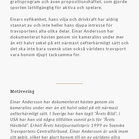
gratisprogram och även propositionshäftet, som gjorde
sporten lättillgänglig för aktiva och spelare.
Einars nyfikenhet, hans vilja och drivkraft har aldrig
stannat av och inte heller hans djupa intresse för
travsportens alla olika delar. Einar Andersson har
dokumenterat hästen genom sin kameralins under mer
än ett halvt sekel på ett närmast oefterhärmligt sätt och
det ska inte bara svensk utan också världens travsport
vara honom djupt tacksamma för.
Motivering
Einar Andersson har dokumenterat hästen genom sin
kameralins under mer än ett halvt sekel på ett närmast
oefterhärmligt sätt. I Sverige har han tagit ”Årets Bild”, i
USA har han vid några tillfällen vunnit pris för ”Årets
Hästbild”. Erhöll Årets hästjournalistpris 1999 av Svenska
Travsportens Centralförbund. Einar Andersson är unik inom
sitt gebit, vilket har gjort honom till en av världens allra