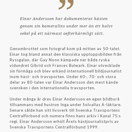
Einar Andersson har dokumenterat hästen
genom sin kameralins under mer än ett halvt
sekel på ett närmast oefterhärmligt sätt.
Genombrottet som fotograf kom på mitten av 50-talet.
Einar tog bland annat den klassiska upploppsbilden från
Ryssgalan, där Gay Noon kämpade ner både ryska
vidundret Gibrid och Frances Bulwark. Einar utvecklade
sin förmåga och blev erkänd internationell bildjournalist
inom häst- och travsporten. Under 60-, 70- och stora
delar av 80-talen var Einar Andersson den mest kände
svensken i den internationella travsporten.
Under många år drev Einar Andersson en egen bildbyrå
tillsammans med hustrun Inga under Solvallas A-läktare.
Senare sålde han sitt livsverk till Svenska Travsportens
Centralförbund och numera finns hans arkiv i Kanal 75:s
regi. Einar Andersson erhöll Årets hästjournalistpris av
Svenska Travsportens Centralförbund 1999.