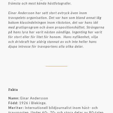
främsta och mest kända hästfotografer.
Einar Andersson har satt stort avtryck även inom
travspelets organisation. Det var han som bland annat låg
bakom klassindelningen inom rikstoton, det var hans idé
med gratisprogram och även propositionshäftet. Strängarna
på hans lyra har varit nästan oändliga. Ingenting har varit
för stort eller för litet för honom. Hans nyfikenhet, vilja
och drivkraft har aldrig stannat av och inte heller hans
djupa intresse för travsportens alla olika delar.
Fakta
Namn:
Einar Andersson
Född:
1926 i Blekinge.
Meriter:
Internationell bildjournalist inom häst- och
travsporten. Under 60-, 70- och stora delar av 80-talen