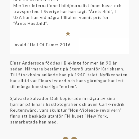
Meriter: Internationell bildjournalist inom häst- och
travsporten. I Sverige har han tagit ”Årets Bild”, i
USA har han vid några tillfällen vunnit pris för
”Årets Hästbild”.
Invald i Hall Of Fame: 2016
Einar Andersson föddes i Blekinge för mer än 90 år
sedan. Närmare bestämt på Sternö utanför Karlshamn.
Till Stockholm anlände han på 1940-talet. Nyfikenheten
har alltid var Einars ledord och hans gärningar har lett
till många konstnärliga ”möten”.
Självaste Salvador Dali kopierade in några av sina
fjärilar på Einars hästfotografier och även Carl-Fredrik
Reuterswärd, vars skulptur ”Non-Violence-revolvern”
finns att beskåda utanför FN-huset i New York,
samarbetade han med.