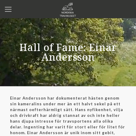
Hall of Fame: Einar
Andersson
Einar Andersson har dokumenterat hästen genom
sin kameralins under mer än ett halvt sekel på ett
närmast oefterhärmligt sätt. Hans nyfikenhet, vilja
och drivkraft har aldrig stannat av och inte heller
hans djupa intresse för travsportens alla olika
delar. Ingenting har varit för stort eller för litet för
honom. Einar Andersson är unik inom sitt gebit,