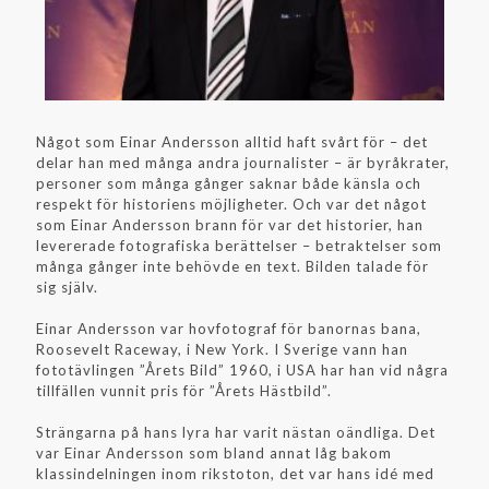
Något som Einar Andersson alltid haft svårt för – det
delar han med många andra journalister – är byråkrater,
personer som många gånger saknar både känsla och
respekt för historiens möjligheter. Och var det något
som Einar Andersson brann för var det historier, han
levererade fotografiska berättelser – betraktelser som
många gånger inte behövde en text. Bilden talade för
sig själv.
Einar Andersson var hovfotograf för banornas bana,
Roosevelt Raceway, i New York. I Sverige vann han
fototävlingen ”Årets Bild” 1960, i USA har han vid några
tillfällen vunnit pris för ”Årets Hästbild”.
Strängarna på hans lyra har varit nästan oändliga. Det
var Einar Andersson som bland annat låg bakom
klassindelningen inom rikstoton, det var hans idé med