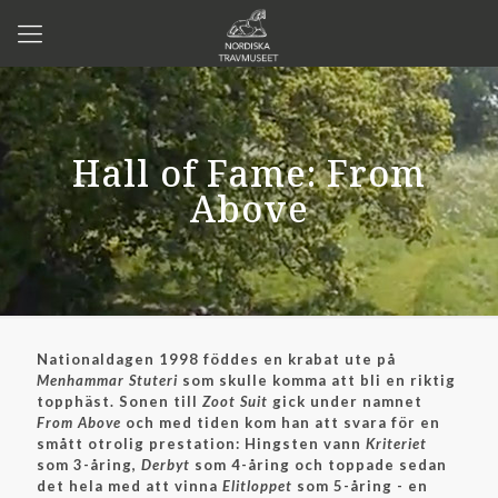
Hall of Fame: From
Above
Nationaldagen 1998 föddes en krabat ute på
Menhammar Stuteri
som skulle komma att bli en riktig
topphäst. Sonen till
Zoot Suit
gick under namnet
From Above
och med tiden kom han att svara för en
smått otrolig prestation: Hingsten vann
Kriteriet
som 3-åring,
Derbyt
som 4-åring och toppade sedan
det hela med att vinna
Elitloppet
som 5-åring - en