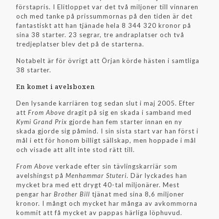
förstapris. I Elitloppet var det två miljoner till vinnaren
och med tanke på prissummornas på den tiden är det
fantastiskt att han tjänade hela 8 344 320 kronor på
sina 38 starter. 23 segrar, tre andraplatser och två
tredjeplatser blev det på de starterna.
Notabelt är för övrigt att Örjan körde hästen i samtliga
38 starter.
En komet i avelsboxen
Den lysande karriären tog sedan slut i maj 2005. Efter
att
From Above
dragit på sig en skada i samband med
Kymi Grand Prix
gjorde han fem starter innan en ny
skada gjorde sig påmind. I sin sista start var han först i
mål i ett för honom billigt sällskap, men hoppade i mål
och visade att allt inte stod rätt till.
From Above
verkade efter sin tävlingskarriär som
avelshingst på
Menhammar Stuteri
. Där lyckades han
mycket bra med ett drygt 40-tal miljonärer. Mest
pengar har
Brother Bill
tjänat med sina 8,6 miljoner
kronor. I mångt och mycket har många av avkommorna
kommit att få mycket av pappas härliga löphuvud.