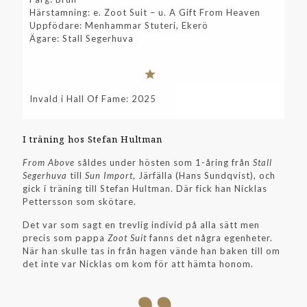
Härstamning: e. Zoot Suit – u. A Gift From Heaven
Uppfödare: Menhammar Stuteri, Ekerö
Ägare: Stall Segerhuva
Invald i Hall Of Fame: 2025
I träning hos Stefan Hultman
From Above
såldes under hösten som 1-åring från
Stall
Segerhuva
till
Sun Import
, Järfälla (Hans Sundqvist), och
gick i träning till Stefan Hultman. Där fick han Nicklas
Pettersson som skötare.
Det var som sagt en trevlig individ på alla sätt men
precis som pappa
Zoot Suit
fanns det några egenheter.
När han skulle tas in från hagen vände han baken till om
det inte var Nicklas om kom för att hämta honom.