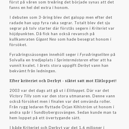
först på våren som treåring det började synas att det
fanns en hel del extra i honom.
I debuten som 3-åring blev det galopp men efter det
radade han upp fyra raka segrar. Totalt blev det sju
segrar på tolv starter där förstås segern i
Kriteriet
var
höjdpunkten. Då fick han också revansch på
kullkamraten
Gigant Neo
som hade besegrat honom i
försöket.
Fyraåringssäsongen innehöll seger i
Fyraåringseliten
på
Solvalla en tredjeplats i
Sprintermästaren
efter att ha
vunnit kvalet. I årets stora uppgift
Derbyt
vann han
bekvämt från ledningen.
Efter kriteriet och Derbyt - siktet satt mot Elitloppet!
2003 var det dags att gå ut i
Elitloppet
. Där var det
Victory Tilly
som var den stora utmanaren. Denne vann
också försöket men i finalen var det omvända roller.
Från rygg ledaren flyttade Örjan Kihlström ut honom i
andra spår i Sundbybergssvängen. Sedan kunde man ta
hem loppet på ett övertygande sätt.
I både Kriteriet och Derbyt var det 1,6 miljoner i