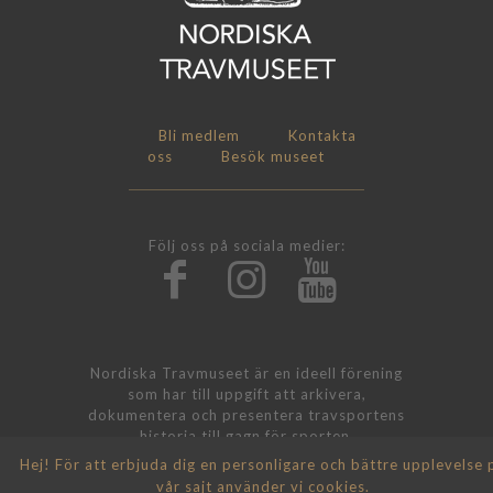
Bli medlem
Kontakta
oss
Besök museet
Följ oss på sociala medier:
Nordiska Travmuseet är en ideell förening
som har till uppgift att arkivera,
dokumentera och presentera travsportens
historia till gagn för sporten.
Hej! För att erbjuda dig en personligare och bättre upplevelse 
vår sajt använder vi
cookies
.