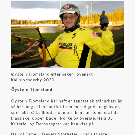
Øystein Tjomsland efter seger i Svenskt
Kallblodsderby 2020
Öystein Tjomsland
Öystein Tjomsland har haft en fantastisk tränarkarriär
så här långt. Han har fått fram en rad goda unghästar,
speciellt på kallblodssidan och han har dominerat de
klassiske loppen både i Norge og Sverige. Hela 35
Kriterie- og Derbysegrar kan han visa på.
Hall of Fame – Travets Storheter – har sitt säte i