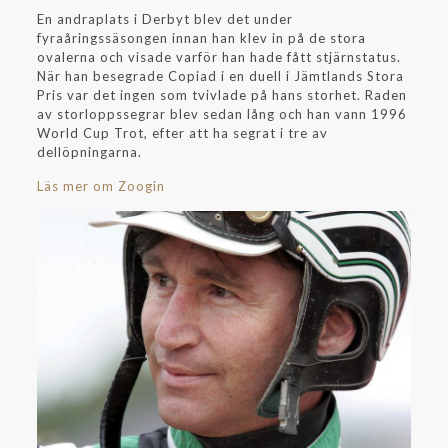
En andraplats i Derbyt blev det under
fyraåringssäsongen innan han klev in på de stora
ovalerna och visade varför han hade fått stjärnstatus.
När han besegrade Copiad i en duell i Jämtlands Stora
Pris var det ingen som tvivlade på hans storhet. Raden
av storloppssegrar blev sedan lång och han vann 1996
World Cup Trot, efter att ha segrat i tre av
dellöpningarna.
Läs mer om Zoogin