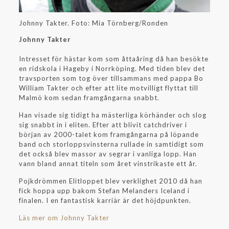
Johnny Takter. Foto: Mia Törnberg/Ronden
Johnny Takter
Intresset för hästar kom som åttaåring då han besökte
en ridskola i Hageby i Norrköping. Med tiden blev det
travsporten som tog över tillsammans med pappa Bo
William Takter och efter att lite motvilligt flyttat till
Malmö kom sedan framgångarna snabbt.
Han visade sig tidigt ha mästerliga körhänder och slog
sig snabbt in i eliten. Efter att blivit catchdriver i
början av 2000-talet kom framgångarna på löpande
band och storloppsvinsterna rullade in samtidigt som
det också blev massor av segrar i vanliga lopp. Han
vann bland annat titeln som året vinstrikaste ett år.
Pojkdrömmen Elitloppet blev verklighet 2010 då han
fick hoppa upp bakom Stefan Melanders Iceland i
finalen. I en fantastisk karriär är det höjdpunkten.
Läs mer om Johnny Takter