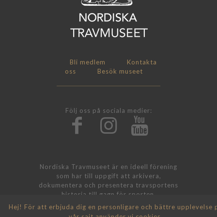
Bli medlem
Kontakta
oss
Besök museet
Följ oss på sociala medier:
Nordiska Travmuseet är en ideell förening
som har till uppgift att arkivera,
dokumentera och presentera travsportens
historia till gagn för sporten.
Hej! För att erbjuda dig en personligare och bättre upplevelse 
vår sajt använder vi
cookies
.