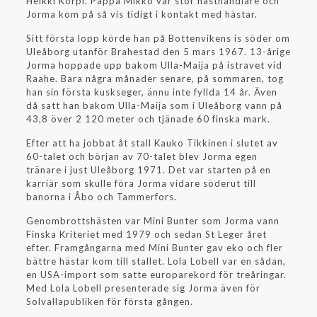
Heikki Korpi. Pappa Mikko var stor hästhandlare och
Jorma kom på så vis tidigt i kontakt med hästar.
Sitt första lopp körde han på Bottenvikens is söder om
Uleåborg utanför Brahestad den 5 mars 1967. 13-årige
Jorma hoppade upp bakom Ulla-Maija på istravet vid
Raahe. Bara några månader senare, på sommaren, tog
han sin första kuskseger, ännu inte fyllda 14 år. Även
då satt han bakom Ulla-Maija som i Uleåborg vann på
43,8 över 2 120 meter och tjänade 60 finska mark.
Efter att ha jobbat åt stall Kauko Tikkinen i slutet av
60-talet och början av 70-talet blev Jorma egen
tränare i just Uleåborg 1971. Det var starten på en
karriär som skulle föra Jorma vidare söderut till
banorna i Åbo och Tammerfors.
Genombrottshästen var Mini Bunter som Jorma vann
Finska Kriteriet med 1979 och sedan St Leger året
efter. Framgångarna med Mini Bunter gav eko och fler
bättre hästar kom till stallet. Lola Lobell var en sådan,
en USA-import som satte europarekord för treåringar.
Med Lola Lobell presenterade sig Jorma även för
Solvallapubliken för första gången.