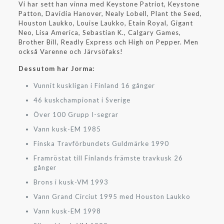
Vi har sett han vinna med Keystone Patriot, Keystone
Patton, Davidia Hanover, Nealy Lobell, Plant the Seed,
Houston Laukko, Louise Laukko, Etain Royal, Gigant
Neo, Lisa America, Sebastian K., Calgary Games,
Brother Bill, Readly Express och High on Pepper. Men
också Varenne och Järvsöfaks!
Dessutom har Jorma:
Vunnit kuskligan i Finland 16 gånger
46 kuskchampionat i Sverige
Över 100 Grupp I-segrar
Vann kusk-EM 1985
Finska Travförbundets Guldmärke 1990
Framröstat till Finlands främste travkusk 26
gånger
Brons i kusk-VM 1993
Vann Grand Circiut 1995 med Houston Laukko
Vann kusk-EM 1998