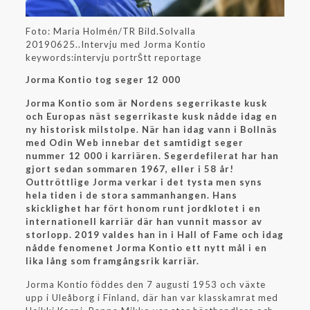
Foto: Maria Holmén/TR Bild.Solvalla
20190625..Intervju med Jorma Kontio
keywords:intervju portrŠtt reportage
Jorma Kontio tog seger 12 000
Jorma Kontio som är Nordens segerrikaste kusk
och Europas näst segerrikaste kusk nådde idag en
ny historisk milstolpe. När han idag vann i Bollnäs
med Odin Web innebar det samtidigt seger
nummer 12 000 i karriären. Segerdefilerat har han
gjort sedan sommaren 1967, eller i 58 år!
Outtröttlige Jorma verkar i det tysta men syns
hela tiden i de stora sammanhangen. Hans
skicklighet har fört honom runt jordklotet i en
internationell karriär där han vunnit massor av
storlopp. 2019 valdes han in i Hall of Fame och idag
nådde fenomenet Jorma Kontio ett nytt mål i en
lika lång som framgångsrik karriär.
Jorma Kontio föddes den 7 augusti 1953 och växte
upp i Uleåborg i Finland, där han var klasskamrat med