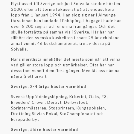
Flyttlasset till Sverige och just Solvalla skedde hösten
2000, efter att Jorma fokuserat på att endast köra
lopp från 1 januari 1994. Han slog sig ner i Almunge
först innan han landade i Enköping. I bagaget hade han
över 6 200 segrar och enorma framgångar. Och det
skulle fortsätta på samma vis i Sverige. Här har han
tillhört den svenska kuskeliten i snart 25 år och bland
annat vunnit 46 kuskchampionat, tre av dessa på
Solvalla.
Hans meritlista innehåller det mesta som går att vinna
vad gäller stora lopp och utmärkelser. Ofta har han
dessutom vunnit dem flera gånger. Men låt oss nämna
några (i ett urval):
Sverige, 2-4 åriga hästar varmblod
Svensk Uppfödningslöpning, Kriteriet, Oaks, E3,
Breeders’ Crown, Derbyt, Derbystoet,
Sprintermästaren, Stosprintern, Kungapokalen,
Drottning Silvias Pokal, StoChampionatet och
Europaderbyt
Sverige, äldre hästar varmblod