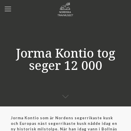
Jorma Kontio tog
seger 12 000
Jorma Kontio som är Nordens segerrikaste kusk
och Europas näst segerrikaste kusk nådde idag en
ny historisk milstolpe. När han idag vann i Bollnäs