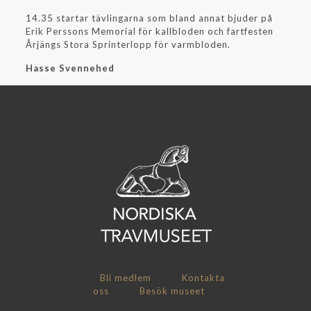
14.35 startar tävlingarna som bland annat bjuder på
Erik Perssons Memorial för kallbloden och fartfesten
Årjängs Stora Sprinterlopp för varmbloden.
Hasse Svennehed
Bli medlem
Kontakta
oss
Besök museet