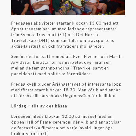
Fredagens aktiviteter startar klockan 13.00 med ett
öppet travseminarium med ledande representanter
från Svensk Travsport (ST) och Det Norske
Travselskap (DNT) som samtalar om travsportens
aktuella situation och framtidens möjligheter.
Seminariet fortsätter med att Even Elvenes och Marita
Arvidsson berättar om samarbetet över gränsen
mellan de fem grannbanorna i Travrike samt en
paneldebatt med politiska företrädare.
Fredag kväll bjuder Årjängstravet på intressanta lopp
med första start klockan 18.30. Man kör bland annat
ett försök till Järvsöfaks UngdomsCup för kallblod.
Lördag – allt av det bästa
Lördagen inleds klockan 12.00 på museet med en
öppen Hall of Fame-ceremoni där vi bland annat visar
de fantastiska filmerna om varje invald. Inget öga
brukar vara torrt!