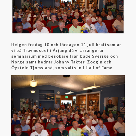
Helgen fredag 10 och lördagen 11 juli kraftsamlar
vi på Travmuseet i Årjäng då vi arrangerar
seminarium med besökare från både Sverige och
Norge samt hedrar Johnny Takter, Zoogin och
Öystein Tjomsland, som valts in i Hall of Fame.