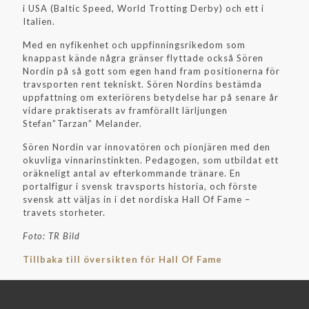
i USA (Baltic Speed, World Trotting Derby) och ett i
Italien.
Med en nyfikenhet och uppfinningsrikedom som
knappast kände några gränser flyttade också Sören
Nordin på så gott som egen hand fram positionerna för
travsporten rent tekniskt. Sören Nordins bestämda
uppfattning om exteriörens betydelse har på senare år
vidare praktiserats av framförallt lärljungen
Stefan”Tarzan” Melander.
Sören Nordin var innovatören och pionjären med den
okuvliga vinnarinstinkten. Pedagogen, som utbildat ett
oräkneligt antal av efterkommande tränare. En
portalfigur i svensk travsports historia, och förste
svensk att väljas in i det nordiska Hall Of Fame –
travets storheter.
Foto: TR Bild
Tillbaka till översikten för Hall Of Fame