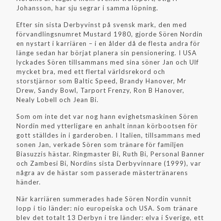
Johansson, har sju segrar i samma löpning.
Efter sin sista Derbyvinst på svensk mark, den med
förvandlingsnumret Mustard 1980, gjorde Sören Nordin
en nystart i karriären – i en ålder då de flesta andra för
länge sedan har börjat planera sin pensionering. I USA
lyckades Sören tillsammans med sina söner Jan och Ulf
mycket bra, med ett flertal världsrekord och
storstjärnor som Baltic Speed, Brandy Hanover, Mr
Drew, Sandy Bowl, Tarport Frenzy, Ron B Hanover,
Nealy Lobell och Jean Bi.
Som om inte det var nog hann evighetsmaskinen Sören
Nordin med ytterligare en anhalt innan körbootsen för
gott ställdes in i garderoben. I Italien, tillsammans med
sonen Jan, verkade Sören som tränare för familjen
Biasuzzis hästar. Ringmaster Bi, Ruth Bi, Personal Banner
och Zambesi Bi, Nordins sista Derbyvinnare (1999), var
några av de hästar som passerade mästertränarens
händer.
När karriären summerades hade Sören Nordin vunnit
lopp i tio länder: nio europeiska och USA. Som tränare
blev det totalt 13 Derbyn i tre länder: elva i Sverige, ett