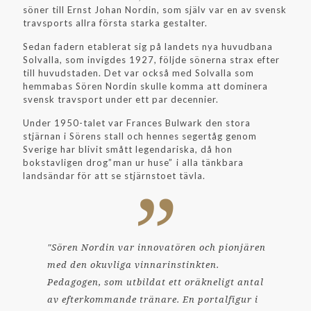
söner till Ernst Johan Nordin, som själv var en av svensk
travsports allra första starka gestalter.
Sedan fadern etablerat sig på landets nya huvudbana
Solvalla, som invigdes 1927, följde sönerna strax efter
till huvudstaden. Det var också med Solvalla som
hemmabas Sören Nordin skulle komma att dominera
svensk travsport under ett par decennier.
Under 1950-talet var Frances Bulwark den stora
stjärnan i Sörens stall och hennes segertåg genom
Sverige har blivit smått legendariska, då hon
bokstavligen drog”man ur huse” i alla tänkbara
landsändar för att se stjärnstoet tävla.
"Sören Nordin var innovatören och pionjären
med den okuvliga vinnarinstinkten.
Pedagogen, som utbildat ett oräkneligt antal
av efterkommande tränare. En portalfigur i