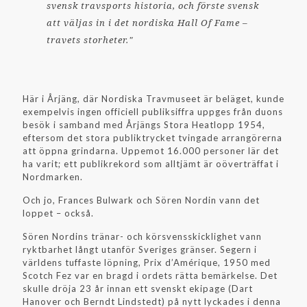
svensk travsports historia, och förste svensk
att väljas in i det nordiska Hall Of Fame –
travets storheter."
Här i Årjäng, där Nordiska Travmuseet är beläget, kunde
exempelvis ingen officiell publiksiffra uppges från duons
besök i samband med Årjängs Stora Heatlopp 1954,
eftersom det stora publiktrycket tvingade arrangörerna
att öppna grindarna. Uppemot 16.000 personer lär det
ha varit; ett publikrekord som alltjämt är oöverträffat i
Nordmarken.
Och jo, Frances Bulwark och Sören Nordin vann det
loppet – också.
Sören Nordins tränar- och körsvensskicklighet vann
ryktbarhet långt utanför Sveriges gränser. Segern i
världens tuffaste löpning, Prix d’Amérique, 1950 med
Scotch Fez var en bragd i ordets rätta bemärkelse. Det
skulle dröja 23 år innan ett svenskt ekipage (Dart
Hanover och Berndt Lindstedt) på nytt lyckades i denna