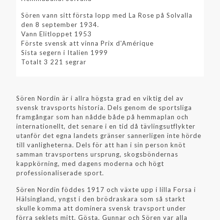
Sören vann sitt första lopp med La Rose på Solvalla
den 8 september 1934.
Vann Elitloppet 1953
Förste svensk att vinna Prix d'Amérique
Sista segern i Italien 1999
Totalt 3 221 segrar
Sören Nordin är i allra högsta grad en viktig del av
svensk travsports historia. Dels genom de sportsliga
framgångar som han nådde både på hemmaplan och
internationellt, det senare i en tid då tävlingsutflykter
utanför det egna landets gränser sannerligen inte hörde
till vanligheterna. Dels för att han i sin person knöt
samman travsportens ursprung, skogsböndernas
kappkörning, med dagens moderna och högt
professionaliserade sport.
Sören Nordin föddes 1917 och växte upp i lilla Forsa i
Hälsingland, yngst i den brödraskara som så starkt
skulle komma att dominera svensk travsport under
förra seklets mitt. Gösta, Gunnar och Sören var alla