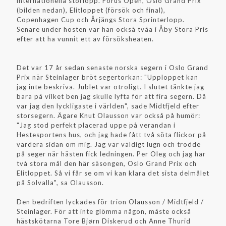
internationella storlopp. Forus Open, Oslo Grand Prix
(bilden nedan), Elitloppet (försök och final),
Copenhagen Cup och Årjängs Stora Sprinterlopp.
Senare under hösten var han också tvåa i Åby Stora Pris
efter att ha vunnit ett av försöksheaten.
Det var 17 år sedan senaste norska segern i Oslo Grand
Prix när Steinlager bröt segertorkan: "Upploppet kan
jag inte beskriva. Jublet var otroligt. I slutet tänkte jag
bara på vilket ben jag skulle lyfta för att fira segern. Då
var jag den lyckligaste i världen", sade Midtfjeld efter
storsegern. Ägare Knut Olausson var också på humör:
"Jag stod perfekt placerad uppe på verandan i
Hestesportens hus, och jag hade fått två söta flickor på
vardera sidan om mig. Jag var väldigt lugn och trodde
på seger när hästen fick ledningen. Per Oleg och jag har
två stora mål den här säsongen, Oslo Grand Prix och
Elitloppet. Så vi får se om vi kan klara det sista delmålet
på Solvalla", sa Olausson.
Den bedriften lyckades för trion Olausson / Midtfjeld /
Steinlager. För att inte glömma någon, måste också
hästskötarna Tore Bjørn Diskerud och Anne Thurid