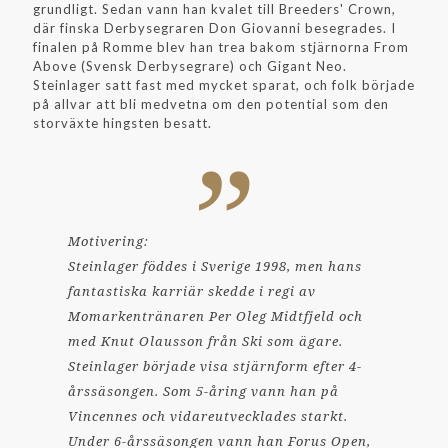
grundligt. Sedan vann han kvalet till Breeders' Crown,
där finska Derbysegraren Don Giovanni besegrades. I
finalen på Romme blev han trea bakom stjärnorna From
Above (Svensk Derbysegrare) och Gigant Neo.
Steinlager satt fast med mycket sparat, och folk började
på allvar att bli medvetna om den potential som den
storväxte hingsten besatt.
Motivering:
Steinlager föddes i Sverige 1998, men hans
fantastiska karriär skedde i regi av
Momarkentränaren Per Oleg Midtfjeld och
med Knut Olausson från Ski som ägare.
Steinlager började visa stjärnform efter 4-
årssäsongen. Som 5-åring vann han på
Vincennes och vidareutvecklades starkt.
Under 6-årssäsongen vann han Forus Open,