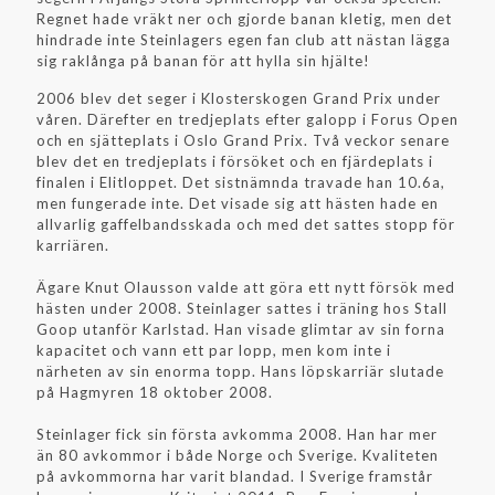
Regnet hade vräkt ner och gjorde banan kletig, men det
hindrade inte Steinlagers egen fan club att nästan lägga
sig raklånga på banan för att hylla sin hjälte!
2006 blev det seger i Klosterskogen Grand Prix under
våren. Därefter en tredjeplats efter galopp i Forus Open
och en sjätteplats i Oslo Grand Prix. Två veckor senare
blev det en tredjeplats i försöket och en fjärdeplats i
finalen i Elitloppet. Det sistnämnda travade han 10.6a,
men fungerade inte. Det visade sig att hästen hade en
allvarlig gaffelbandsskada och med det sattes stopp för
karriären.
Ägare Knut Olausson valde att göra ett nytt försök med
hästen under 2008. Steinlager sattes i träning hos Stall
Goop utanför Karlstad. Han visade glimtar av sin forna
kapacitet och vann ett par lopp, men kom inte i
närheten av sin enorma topp. Hans löpskarriär slutade
på Hagmyren 18 oktober 2008.
Steinlager fick sin första avkomma 2008. Han har mer
än 80 avkommor i både Norge och Sverige. Kvaliteten
på avkommorna har varit blandad. I Sverige framstår