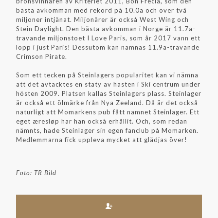
bronsvinnaren av Kriteriet 2011, Bon Frecia, som den
bästa avkomman med rekord på 10.0a och över två
miljoner intjänat. Miljonärer är också West Wing och
Stein Daylight. Den bästa avkomman i Norge är 11.7a-
travande miljonstoet I Love Paris, som år 2017 vann ett
lopp i just Paris! Dessutom kan nämnas 11.9a-travande
Crimson Pirate.
Som ett tecken på Steinlagers popularitet kan vi nämna
att det avtäcktes en staty av hästen i Ski centrum under
hösten 2009. Platsen kallas Steinlagers plass. Steinlager
är också ett ölmärke från Nya Zeeland. Då är det också
naturligt att Momarkens pub fått namnet Steinlager. Ett
eget æresløp har han också erhållit. Och, som redan
nämnts, hade Steinlager sin egen fanclub på Momarken.
Medlemmarna fick uppleva mycket att glädjas över!
Foto: TR Bild