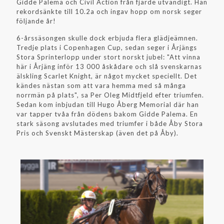
Gidde Palema och Civil Action från fjärde utvändigt. Han
rekordsänkte till 10.2a och ingav hopp om norsk seger
följande år!
6-årssäsongen skulle dock erbjuda flera glädjeämnen.
Tredje plats i Copenhagen Cup, sedan seger i Årjängs
Stora Sprinterlopp under stort norskt jubel: "Att vinna
här i Årjäng inför 13 000 åskådare och slå svenskarnas
älskling Scarlet Knight, är något mycket speciellt. Det
kändes nästan som att vara hemma med så många
norrmän på plats", sa Per Oleg Midtfjeld efter triumfen.
Sedan kom inbjudan till Hugo Åberg Memorial där han
var tapper tvåa från dödens bakom Gidde Palema. En
stark säsong avslutades med triumfer i både Åby Stora
Pris och Svenskt Mästerskap (även det på Åby).