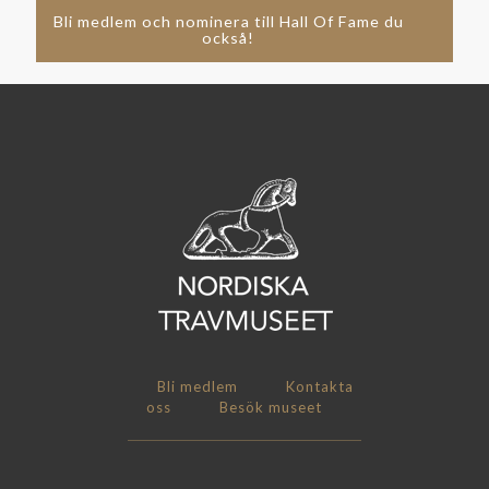
Bli medlem och nominera till Hall Of Fame du
också!
Bli medlem
Kontakta
oss
Besök museet