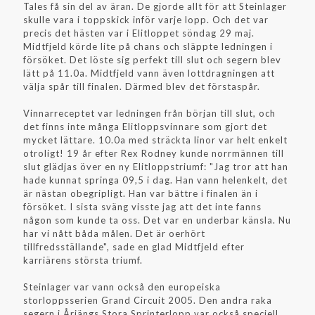
Tales få sin del av äran. De gjorde allt för att Steinlager
skulle vara i toppskick inför varje lopp. Och det var
precis det hästen var i Elitloppet söndag 29 maj.
Midtfjeld körde lite på chans och släppte ledningen i
försöket. Det löste sig perfekt till slut och segern blev
lätt på 11.0a. Midtfjeld vann även lottdragningen att
välja spår till finalen. Därmed blev det förstaspår.
Vinnarreceptet var ledningen från början till slut, och
det finns inte många Elitloppsvinnare som gjort det
mycket lättare. 10.0a med sträckta linor var helt enkelt
otroligt! 19 år efter Rex Rodney kunde norrmännen till
slut glädjas över en ny Elitloppstriumf: "Jag tror att han
hade kunnat springa 09,5 i dag. Han vann helenkelt, det
är nästan obegripligt. Han var bättre i finalen än i
försöket. I sista sväng visste jag att det inte fanns
någon som kunde ta oss. Det var en underbar känsla. Nu
har vi nått båda målen. Det är oerhört
tillfredsställande", sade en glad Midtfjeld efter
karriärens största triumf.
Steinlager var vann också den europeiska
storloppsserien Grand Circuit 2005. Den andra raka
segern i Årjängs Stora Sprinterlopp var också speciell.