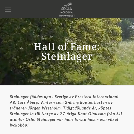
Hall of Fame:
Steinlager
Steinlager föddes upp i Sverige av Prestera International
AB, Lars Åberg. Vintern som 2-åring köptes hästen av
tränaren Jörgen Westholm. Tidigt följande år, köptes
Steinlager in till Norge av 77-åriga Knut Olausson från Ski
utanför Oslo. Steinlager var hans första häst - och vilket
lyckoköp!