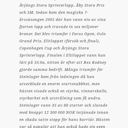
Årjängs Stora Sprinterlopp, Åby Stora Pris
och SM. Sedan kom den magiska 7-
årssäsongen 2005 där han vann nio av sina
fjorton lopp och travade in sex miljoner
kronor. Det blev triumfer i Forus Open, Oslo
Grand Prix, Elitloppet (försök och final),
Copenhagen Cup och Årjängs Stora
Sprinterlopp. Finalen i Elitloppet vann han
lätt på 10.0a, nitton år efter att Rex Rodney
gjorde samma bedrift. Många triumfer för
Steinlager kom från ledningen då han
utvecklade en enorm startsnabbhet, men
hästen visade också en styrka, vinnarskalle,
styrbarhet och utstrålning som få andra.
Steinlager vann 35 av 88 starter och slutade
med knappt 12 300 000 NOK intjänade innan
en skada satte stopp för hans karriär. Hästen
var så populär att han också hade sin egen