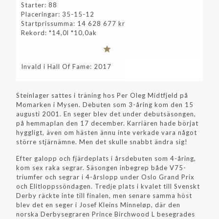
Starter: 88
Placeringar: 35-15-12
Startprissumma: 14 628 677 kr
Rekord: *14,0l *10,0ak
Invald i Hall Of Fame: 2017
Steinlager sattes i träning hos Per Oleg Midtfjeld på
Momarken i Mysen. Debuten som 3-åring kom den 15
augusti 2001. En seger blev det under debutsäsongen,
på hemmaplan den 17 december. Karriären hade börjat
hyggligt, även om hästen ännu inte verkade vara något
större stjärnämne. Men det skulle snabbt ändra sig!
Efter galopp och fjärdeplats i årsdebuten som 4-åring,
kom sex raka segrar. Säsongen inbegrep både V75-
triumfer och segrar i 4-årslopp under Oslo Grand Prix
och Elitloppssöndagen. Tredje plats i kvalet till Svenskt
Derby räckte inte till finalen, men senare samma höst
blev det en seger i Josef Kleins Minneløp, där den
norska Derbysegraren Prince Birchwood L besegrades