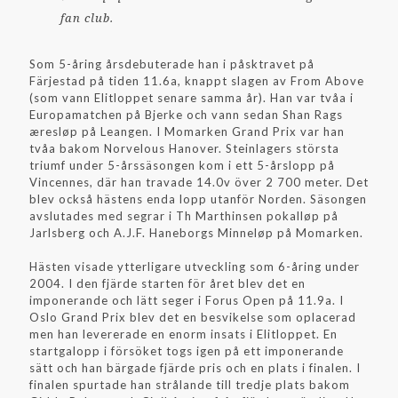
fan club.
Som 5-åring årsdebuterade han i påsktravet på
Färjestad på tiden 11.6a, knappt slagen av From Above
(som vann Elitloppet senare samma år). Han var tvåa i
Europamatchen på Bjerke och vann sedan Shan Rags
æresløp på Leangen. I Momarken Grand Prix var han
tvåa bakom Norvelous Hanover. Steinlagers största
triumf under 5-årssäsongen kom i ett 5-årslopp på
Vincennes, där han travade 14.0v över 2 700 meter. Det
blev också hästens enda lopp utanför Norden. Säsongen
avslutades med segrar i Th Marthinsen pokalløp på
Jarlsberg och A.J.F. Haneborgs Minneløp på Momarken.
Hästen visade ytterligare utveckling som 6-åring under
2004. I den fjärde starten för året blev det en
imponerande och lätt seger i Forus Open på 11.9a. I
Oslo Grand Prix blev det en besvikelse som oplacerad
men han levererade en enorm insats i Elitloppet. En
startgalopp i försöket togs igen på ett imponerande
sätt och han bärgade fjärde pris och en plats i finalen. I
finalen spurtade han strålande till tredje plats bakom