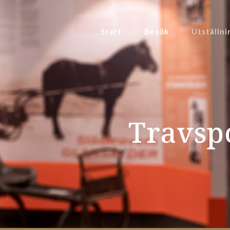
Start
Besök
Utställni
Travspo