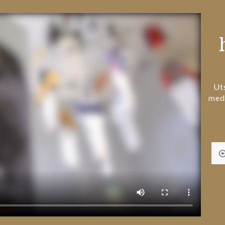
Ut
med 