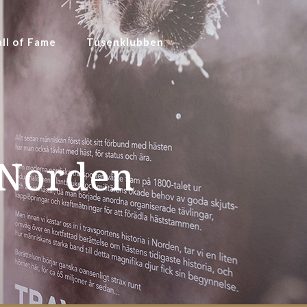
ll of Fame
Tusenklubben
i Norden